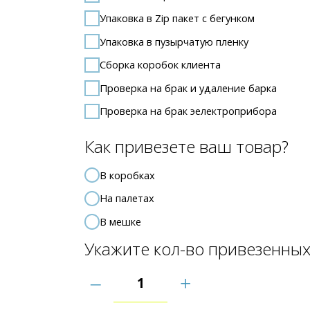
Упаковка в пузырчатую пленку
Сборка коробок клиента
Проверка на брак и удаление барка
Проверка на брак эелектроприбора
Как привезете ваш товар?
В коробках
На палетах
В мешке
Укажите кол-во привезенных к на
–
+
Куда нужно доставить коробки?
Вайлдберриз
Озон