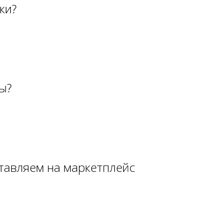
ляем на маркетплейс
берриз