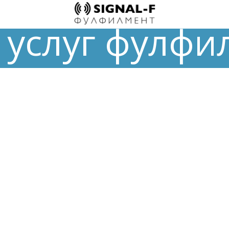
услуг фулфилме