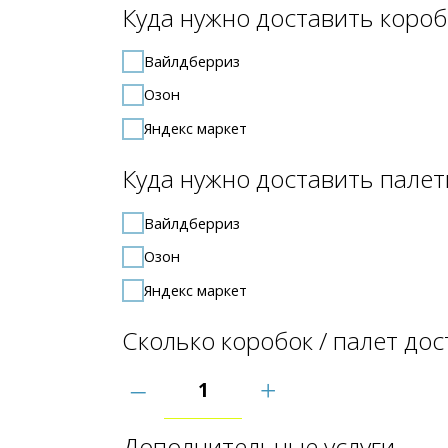
Яндекс маркет
Куда нужно доставить палеты?
Вайлдберриз
Озон
Яндекс маркет
Сколько коробок / палет достав
–
+
Дополнительные услуги
Регистрация поставки в личном кабинете Вайлд
Выкупы товаров с маркетплейса
Купить товар на маркетплейсе